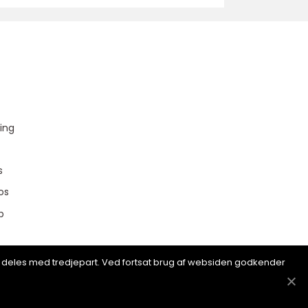
u
ing
s
os
p
ion deles med tredjepart. Ved fortsat brug af websiden godkender