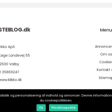
STEBLOG.
dk
Men
Annoncer
Om os
Cookie
Kontakt 
Sitema
www.klikko.dk
, statistik og personalisering af indhold og annoncer. Denne informat
du cookiepolitikken.
Ok
Privatlivspolitik