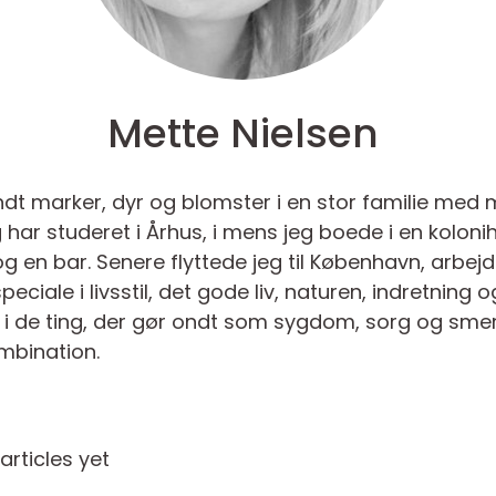
Mette Nielsen
andt marker, dyr og blomster i en stor familie m
 har studeret i Århus, i mens jeg boede i en kol
og en bar. Senere flyttede jeg til København, arbejd
peciale i livsstil, det gode liv, naturen, indretning 
 i de ting, der gør ondt som sygdom, sorg og smer
ombination.
rticles yet