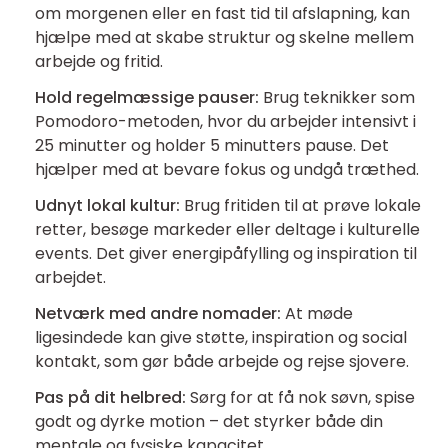
om morgenen eller en fast tid til afslapning, kan
hjælpe med at skabe struktur og skelne mellem
arbejde og fritid.
Hold regelmæssige pauser:
Brug teknikker som
Pomodoro-metoden, hvor du arbejder intensivt i
25 minutter og holder 5 minutters pause. Det
hjælper med at bevare fokus og undgå træthed.
Udnyt lokal kultur:
Brug fritiden til at prøve lokale
retter, besøge markeder eller deltage i kulturelle
events. Det giver energipåfylling og inspiration til
arbejdet.
Netværk med andre nomader:
At møde
ligesindede kan give støtte, inspiration og social
kontakt, som gør både arbejde og rejse sjovere.
Pas på dit helbred:
Sørg for at få nok søvn, spise
godt og dyrke motion – det styrker både din
mentale og fysiske kapacitet.