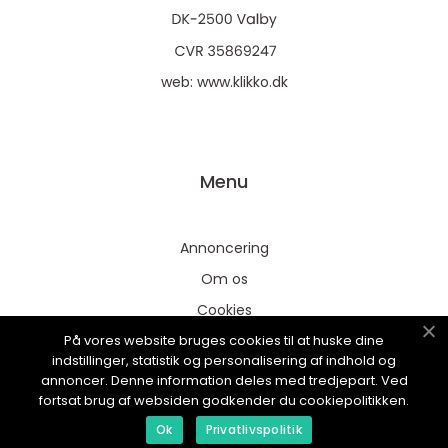
web:
www.klikko.dk
Menu
Annoncering
Om os
Cookies
På vores website bruges cookies til at huske dine
Kontakt os
indstillinger, statistik og personalisering af indhold og
Sitemap
annoncer. Denne information deles med tredjepart. Ved
fortsat brug af websiden godkender du cookiepolitikken.
Ok
Privatlivspolitik