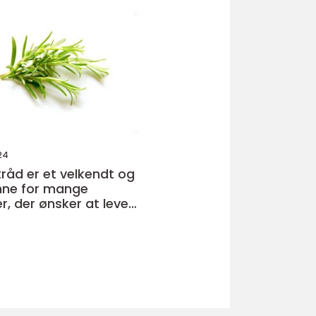
24
tråd er et velkendt og
mne for mange
, der ønsker at leve
opretholde en god