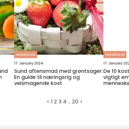
redaktionel
redaktionel
17. January 2024
17. January 20
und
Sund aftensmad med grøntsager:
De 10 kos
n
En guide til næringsrig og
vigtigt e
velsmagende kost
mennesker
sundt og 
livsstil
<
1
2
3
4
…
20
>