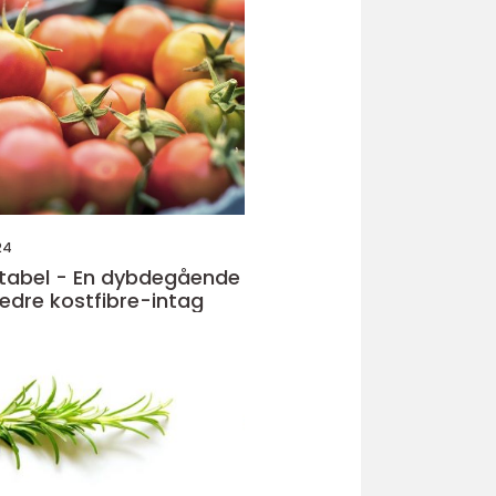
24
 tabel - En dybdegående
bedre kostfibre-intag