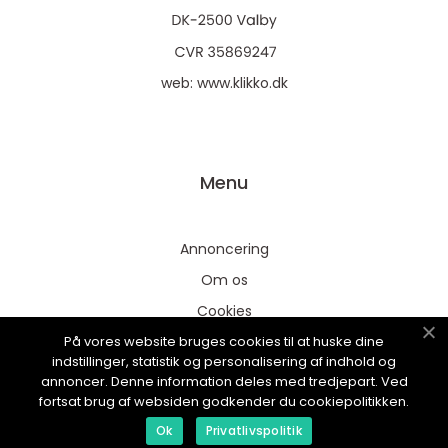
web:
www.klikko.dk
Menu
Annoncering
Om os
Cookies
På vores website bruges cookies til at huske dine
Kontakt os
indstillinger, statistik og personalisering af indhold og
Sitemap
annoncer. Denne information deles med tredjepart. Ved
fortsat brug af websiden godkender du cookiepolitikken.
Ok
Privatlivspolitik