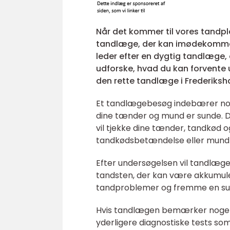
Når det kommer til vores tandplej
tandlæge, der kan imødekomme v
leder efter en dygtig tandlæge, e
udforske, hvad du kan forvente 
den rette tandlæge i Frederiksh
Et tandlægebesøg indebærer normal
dine tænder og mund er sunde. De
vil tjekke dine tænder, tandkød 
tandkødsbetændelse eller mun
Efter undersøgelsen vil tandlæge
tandsten, der kan være akkumuler
tandproblemer og fremme en su
Hvis tandlægen bemærker noget 
yderligere diagnostiske tests so