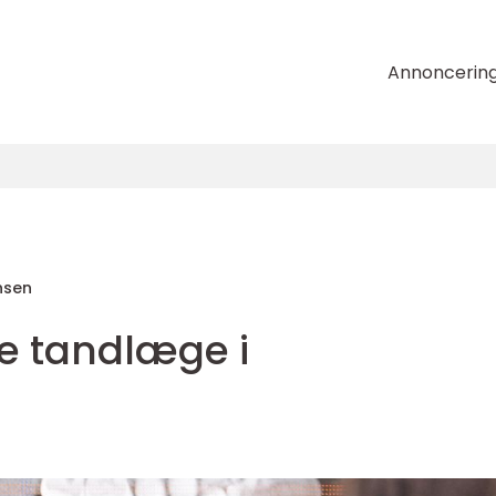
Annoncerin
nsen
ge tandlæge i