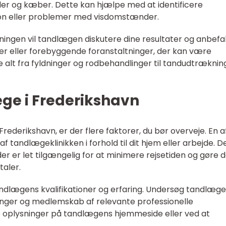
der og kæber. Dette kan hjælpe med at identificere
ion eller problemer med visdomstænder.
ingen vil tandlægen diskutere dine resultater og anbefa
er eller forebyggende foranstaltninger, der kan være
alt fra fyldninger og rodbehandlinger til tandudtræknin
ge i Frederikshavn
rederikshavn, er der flere faktorer, du bør overveje. En a
af tandlægeklinikken i forhold til dit hjem eller arbejde. D
r er let tilgængelig for at minimere rejsetiden og gøre 
taler.
tandlægens kvalifikationer og erfaring. Undersøg tandlæg
inger og medlemskab af relevante professionelle
se oplysninger på tandlægens hjemmeside eller ved at