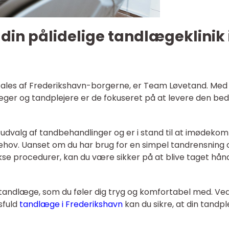
in pålidelige tandlægeklinik 
efales af Frederikshavn-borgerne, er Team Løvetand. Med
ger og tandplejere er de fokuseret på at levere den be
udvalg af tandbehandlinger og er i stand til at imødek
behov. Uanset om du har brug for en simpel tandrensning 
se procedurer, kan du være sikker på at blive taget hå
en tandlæge, som du føler dig tryg og komfortabel med. Ve
sfuld
tandlæge i Frederikshavn
kan du sikre, at din tandpl