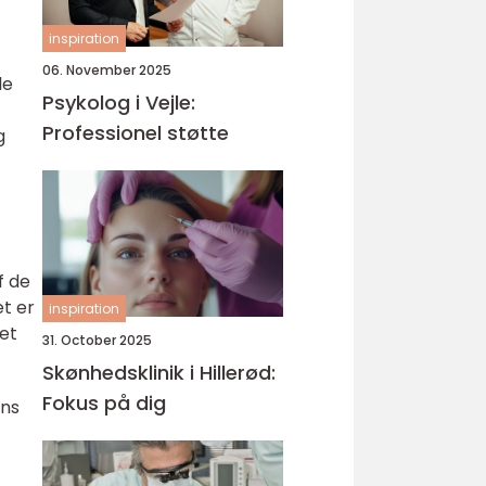
inspiration
06. November 2025
le
Psykolog i Vejle:
Professionel støtte
g
f de
et er
inspiration
det
31. October 2025
Skønhedsklinik i Hillerød:
Fokus på dig
ens