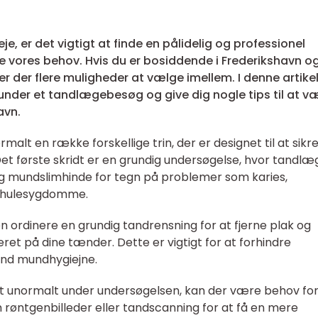
e, er det vigtigt at finde en pålidelig og professionel
ores behov. Hvis du er bosiddende i Frederikshavn o
r der flere muligheder at vælge imellem. I denne artikel 
under et tandlægebesøg og give dig nogle tips til at v
avn.
t en række forskellige trin, der er designet til at sikre
t første skridt er en grundig undersøgelse, hvor tandl
og mundslimhinde for tegn på problemer som karies,
dhulesygdomme.
n ordinere en grundig tandrensning for at fjerne plak og
et på dine tænder. Dette er vigtigt for at forhindre
nd mundhygiejne.
unormalt under undersøgelsen, kan der være behov fo
m røntgenbilleder eller tandscanning for at få en mere