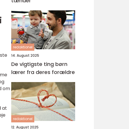
tænder
i
redaktionel
dste
14. August 2025
De vigtigste ting børn
lærer fra deres forældre
omme
og
nd om
d at
eje
redaktionel
12. August 2025