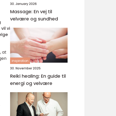
30. January 2026
Massage: En vej til
velvære og sundhed
g
vil vi
ælge
, at
ægen
inspiration
30. November 2025
Reiki healing: En guide til
energi og velvære
r