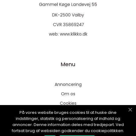
web:
www.klikko.dk
Menu
Annoncering
Om os
Cookies
På vores website bruges cookies til at huske dine
Kontakt os
indstillinger, statistik og personalisering af indhold og
Sitemap
annoncer. Denne information deles med tredjepart. Ved
fortsat brug af websiden godkender du cookiepolitikken.