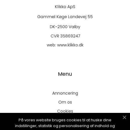
web:
www.klikko.dk
Menu
Annoncering
Om os
Cookies
På vores website bruges cookies til at huske dine
Kontakt os
indstillinger, statistik og personalisering af indhold og
Sitemap