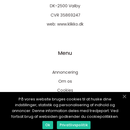
web:
www.klikko.dk
Menu
Annoncering
Om os
Cookies
På vores website bruges cookies til at huske dine
Kontakt os
indstillinger, statistik og personalisering af indhold og
Sitemap
annoncer. Denne information deles med tredjepart. Ved
fortsat brug af websiden godkender du cookiepolitikken.
Ok
Privatlivspolitik