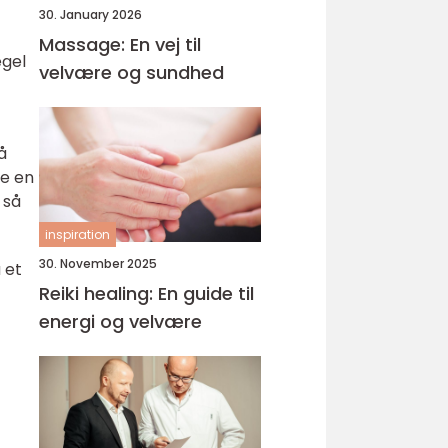
30. January 2026
Massage: En vej til
egel
velvære og sundhed
å
ve en
 så
inspiration
30. November 2025
 et
Reiki healing: En guide til
energi og velvære