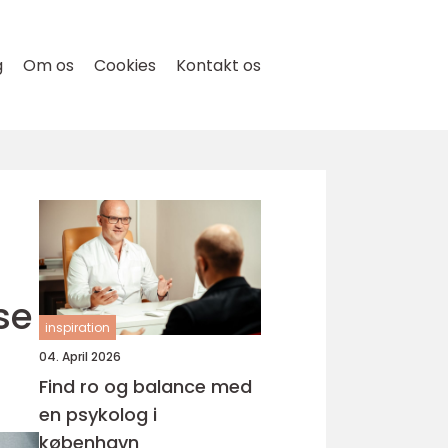
g
Om os
Cookies
Kontakt os
se
inspiration
04. April 2026
Find ro og balance med
en psykolog i
københavn