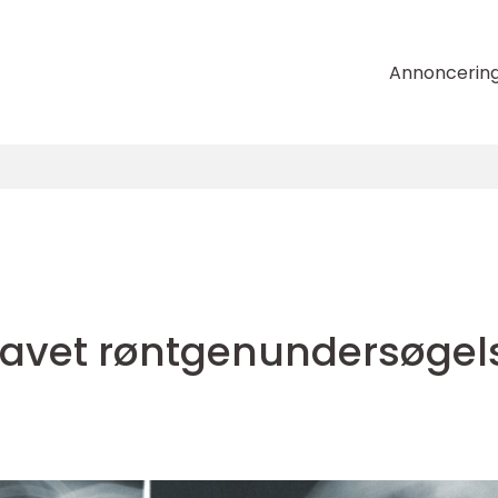
Annoncerin
 lavet røntgenundersøgel