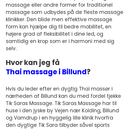
massage eller andre former for traditionel
massage som udbydes på de fleste massage
klinikker. Den blide men effektive massage
form kan hjælpe dig til bedre mobilitet, en
højere grad af fleksibilitet i dine led, og
samtidig en krop som er i harmoni med sig
selv.
Hvor kan jeg få
Thai massage i Billund
?
Hvis du leder efter en dygtig Thai massør i
nærheden af Billund kan du med fordel tjekke
Tik Saras Massage. Tik Saras Massage har til
huse i den jyske by Vejen nær Kolding, Billund
og Vamdrup i en hyggelig lille klinik hvorfra
den dygtige Tik Sara tilbyder såvel sports