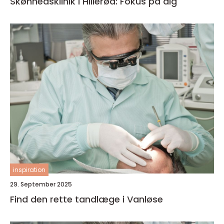
Skønhedsklinik i Hillerød: Fokus på dig
inspiration
29. September 2025
Find den rette tandlæge i Vanløse