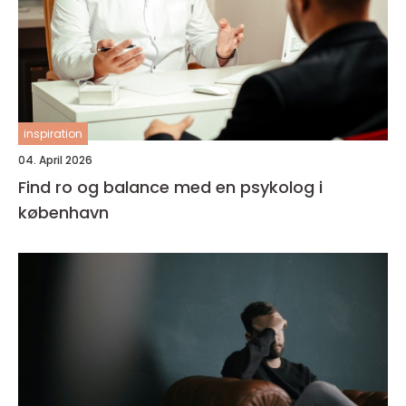
inspiration
04. April 2026
Find ro og balance med en psykolog i
københavn