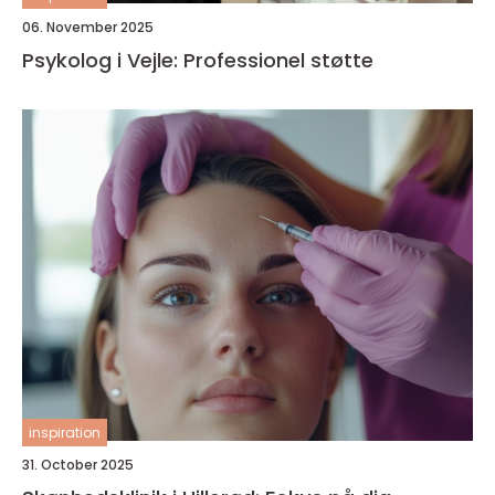
06. November 2025
Psykolog i Vejle: Professionel støtte
inspiration
31. October 2025