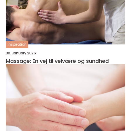
inspiration
30. January 2026
Massage: En vej til velvære og sundhed