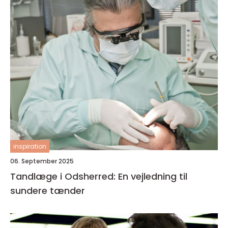
inspiration
06. September 2025
Tandlæge i Odsherred: En vejledning til
sundere tænder