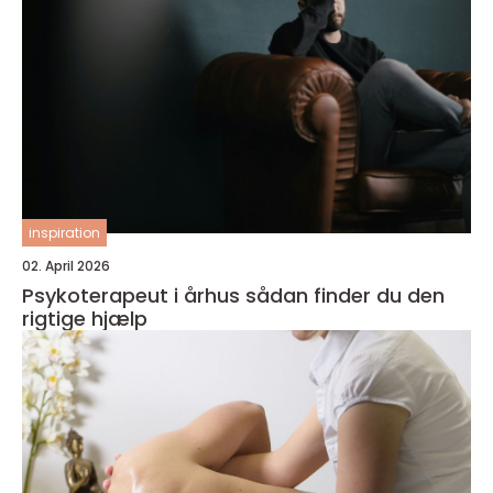
inspiration
02. April 2026
Psykoterapeut i århus sådan finder du den
rigtige hjælp