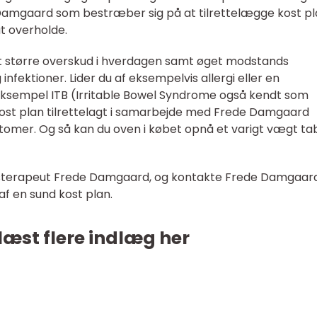
Damgaard som bestræber sig på at tilrettelægge kost p
t overholde.
et større overskud i hverdagen samt øget modstands
fektioner. Lider du af eksempelvis allergi eller en
 eksempel ITB (Irritable Bowel Syndrome også kendt som
 kost plan tilrettelagt i samarbejde med Frede Damgaard
tomer. Og så kan du oven i købet opnå et varigt vægt ta
terapeut Frede Damgaard, og kontakte Frede Damgaar
af en sund kost plan.
læst flere indlæg her