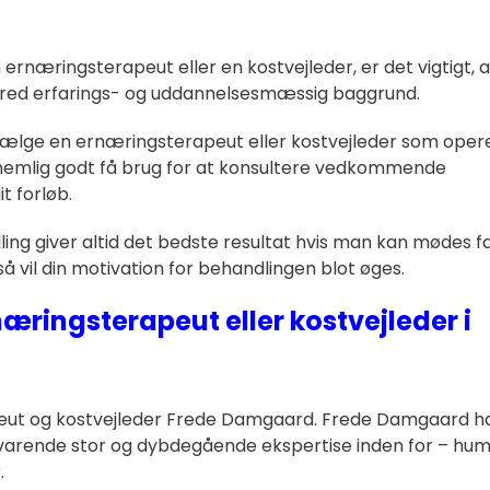
 ernæringsterapeut eller en kostvejleder, er det vigtigt, a
bred erfarings- og uddannelsesmæssig baggrund.
t vælge en ernæringsterapeut eller kostvejleder som opere
nemlig godt få brug for at konsultere vedkommende
it forløb.
ng giver altid det bedste resultat hvis man kan mødes f
så vil din motivation for behandlingen blot øges.
næringsterapeut eller kostvejleder i
peut og kostvejleder Frede Damgaard. Frede Damgaard h
svarende stor og dybdegående ekspertise inden for – hu
.