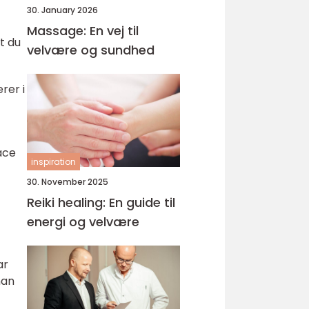
30. January 2026
Massage: En vej til
t du
velvære og sundhed
rer i
ace
inspiration
30. November 2025
Reiki healing: En guide til
energi og velvære
ar
man