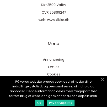
web:
www.klikko.dk
Menu
Annoncering
Om os
Cookies
På vores website bruges cookies til at huske dine
Kontakt os
indstillinger, statistik og personalisering af indhold og
Sitemap
annoncer. Denne information deles med tredjepart. Ved
fortsat brug af websiden godkender du cookiepolitikken.
Ok
Privatlivspolitik