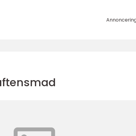
Annoncerin
l aftensmad