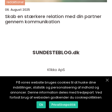
redaktionel
06. August 2025
Skab en stærkere relation med din partner
gennem kommunikation
SUNDESTEBLOG.
dk
På vores website bruges cookies til at huske dine
indstillinger, statistik og personalisering af indhold og
annoncer. Denne information deles med tredjepart. Ved
fortsat brug af websiden godkender du cookiepolitikken.
web:
www.klikko.dk
Ok
Privatlivspolitik