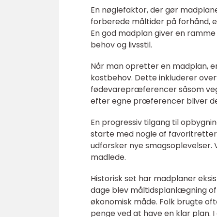
En nøglefaktor, der gør madplane
forberede måltider på forhånd, e
En god madplan giver en ramme for
behov og livsstil.
Når man opretter en madplan, er 
kostbehov. Dette inkluderer overv
fødevarepræferencer såsom vege
efter egne præferencer bliver de
En progressiv tilgang til opbygni
starte med nogle af favoritrette
udforsker nye smagsoplevelser. V
madlede.
Historisk set har madplaner eksist
dage blev måltidsplanlægning oft
økonomisk måde. Folk brugte ofte
penge ved at have en klar plan.