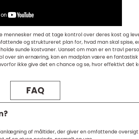
pe mennesker med at tage kontrol over deres kost og lev
mfattende og struktureret plan for, hvad man skal spise, e
astholde sunde kostvaner. Uanset om man er en travl pers
trol over sin ernæring, kan en madplan være en fantastisk
hvorfor ikke give det en chance og se, hvor effektivt det 
FAQ
n?
lanlægning af måltider, der giver en omfattende oversigt