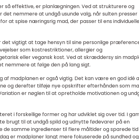
r så effektive, er planlægningen. Ved at strukturere og
r det nemmere at undgå usunde valg, når sulten presser 
 at spise næringsrig mad, der passer til ens individuell
det vigtigt at tage hensyn til sine personlige præferenc
ejelser som kostrestriktioner, allergier og
tarisk eller vegansk kost. Ved at skræddersy sin madp
t nemmere at følge den på lang sigt.
ng af madplanen er også vigtig. Det kan være en god idé 
rne og derefter tilføje nye opskrifter efterhånden som m
ariation er nøglen til at opretholde motivationen og und
eret i forskellige former og har udviklet sig over tid. I ga
e brugt til at undgå spild og udnytte fødevarer på en
 de samme ingredienser til flere måltider og sparede tid
 I dag er madplaner langt mere fokuserede på sundhed og