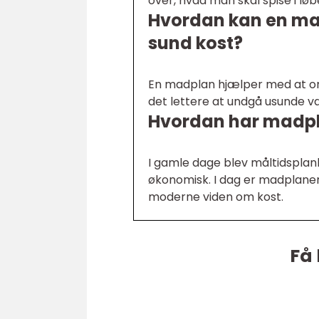
over, hvad man skal spise i løb
Hvordan kan en ma
sund kost?
En madplan hjælper med at org
det lettere at undgå usunde va
Hvordan har madplan
I gamle dage blev måltidsplanl
økonomisk. I dag er madplane
moderne viden om kost.
Få 