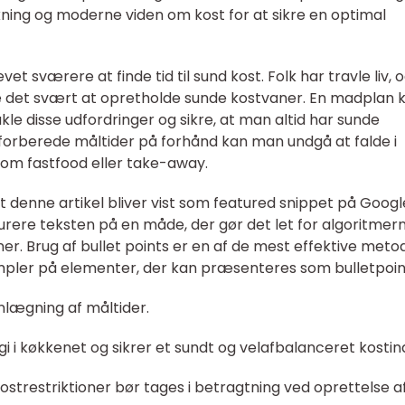
kning og moderne viden om kost for at sikre en optimal
t sværere at finde tid til sund kost. Folk har travle liv, 
e det svært at opretholde sunde kostvaner. En madplan 
akle disse udfordringer og sikre, at man altid har sunde
 forberede måltider på forhånd kan man undgå at falde i
 som fastfood eller take-away.
t denne artikel bliver vist som featured snippet på Googl
kturere teksten på en måde, der gør det let for algoritmer
er. Brug af bullet points er en af de mest effektive metod
empler på elementer, der kan præsenteres som bulletpoin
nlægning af måltider.
i i køkkenet og sikrer et sundt og velafbalanceret kostin
ostrestriktioner bør tages i betragtning ved oprettelse a