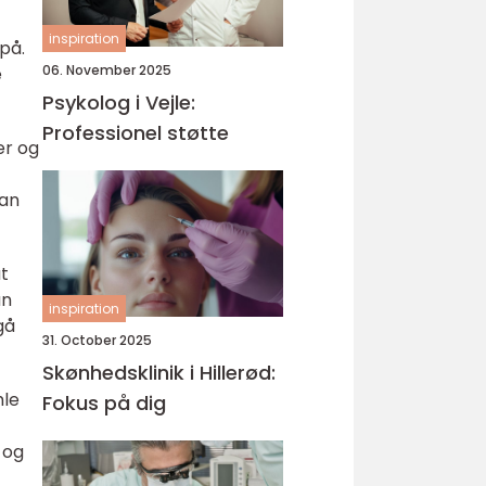
inspiration
på.
06. November 2025
e
Psykolog i Vejle:
Professionel støtte
er og
lan
at
an
inspiration
gå
31. October 2025
Skønhedsklinik i Hillerød:
mle
Fokus på dig
 og