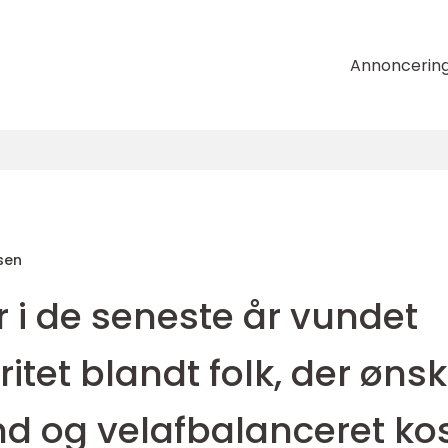
Annoncerin
sen
 i de seneste år vundet
tet blandt folk, der ønsk
nd og velafbalanceret ko