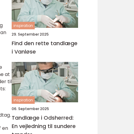
og
inspiration
kan
29. September 2025
Find den rette tandlæge
i Vanløse
e
ne at
er til
ts:
inspiration
06. September 2025
dtag.
Tandlæge i Odsherred:
En vejledning til sundere
f en