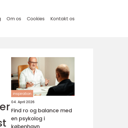
g
Om os
Cookies
Kontakt os
inspiration
er
04. April 2026
Find ro og balance med
en psykolog i
st
københavn