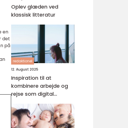
Oplev glæden ved
klassisk litteratur
e en
r det
on på
kan
redaktionel
12. August 2025
Inspiration til at
kombinere arbejde og
rejse som digital
nomade