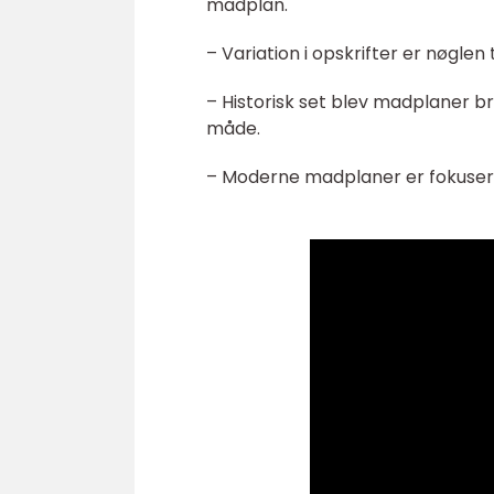
madplan.
– Variation i opskrifter er nøglen
– Historisk set blev madplaner b
måde.
– Moderne madplaner er fokusere