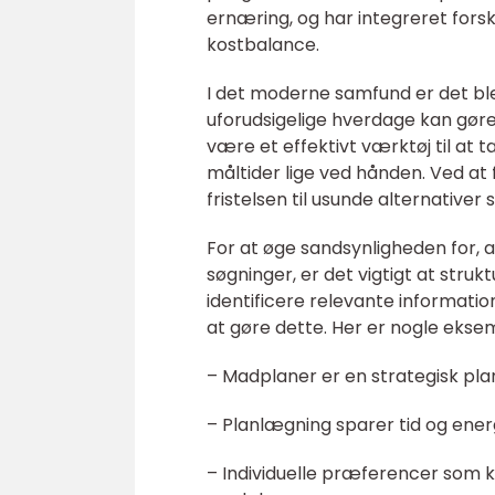
ernæring, og har integreret fors
kostbalance.
I det moderne samfund er det bleve
uforudsigelige hverdage kan gør
være et effektivt værktøj til at t
måltider lige ved hånden. Ved at
fristelsen til usunde alternativer
For at øge sandsynligheden for, a
søgninger, er det vigtigt at stru
identificere relevante information
at gøre dette. Her er nogle eks
– Madplaner er en strategisk pla
– Planlægning sparer tid og energ
– Individuelle præferencer som k