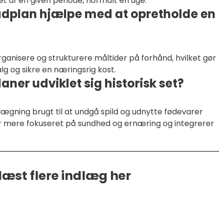
et af en given periode, normalt en uge.
dplan hjælpe med at opretholde en
anisere og strukturere måltider på forhånd, hvilket gør
lg og sikre en næringsrig kost.
er udviklet sig historisk set?
ægning brugt til at undgå spild og udnytte fødevarer
r mere fokuseret på sundhed og ernæring og integrerer
læst flere indlæg her