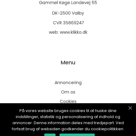
web:
www.klikko.dk
Menu
Annoncering
Om os
Cookies
På vores website bruges cookies til at huske dine
Kontakt os
indstillinger, statistik og personalisering af indhold og
Sitemap
annoncer. Denne information deles med tredjepart. Ved
fortsat brug af websiden godkender du cookiepolitikken.