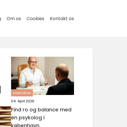
g
Om os
Cookies
Kontakt os
l
inspiration
04. April 2026
Find ro og balance med
en psykolog i
københavn