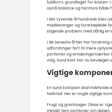
fuldkorn, grundlaget for kosten. I
opnå balance og harmoni både fy
I det tyvende århundrede blev ud
madløsninger og forarbejdede fød
stigende problem med dårlig ern
I de seneste årtier har forskni
udfordringer ført til mere oplys
portioner og ernæringsmærker har
valg. Sund kost har nu bevæget si
Vigtige komponen
En sund kostplan skal indeholde e
helbred. Her er nogle vigtige kom
Frugt og grøntsager: Disse er rig
mindst fem portioner om dagen.