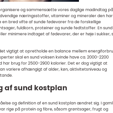
 organisere og sammensætte vores daglige madindtag på
dvendige næringsstoffer, vitaminer og mineraler den har
en bred vifte af sunde fødevarer fra de forskellige
tsager, fuldkorn, proteiner og sunde fedtstoffer. En sund
er minimere indtaget af fødevarer, der er høje i sukker, s
det vigtigt at opretholde en balance mellem energiforbr
sperter skal en sund voksen kvinde have ca. 2000-2200
har brug for 2500-2900 kalorier. Det er dog vigtigt at
n variere afhængigt af alder, køn, aktivitetsniveau og
tande.
ng af sund kostplan
else og definition af en sund kostplan ændret sig. I gam
var rige på protein og fibre, såsom grøntsager, frugt og