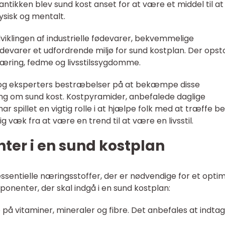
 antikken blev sund kost anset for at være et middel til at
sisk og mentalt.
viklingen af industrielle fødevarer, bekvemmelige
evarer et udfordrende miljø for sund kostplan. Der opst
æring, fedme og livsstilssygdomme.
ng og eksperters bestræbelser på at bekæmpe disse
ning om sund kost. Kostpyramider, anbefalede daglige
 spillet en vigtig rolle i at hjælpe folk med at træffe b
g væk fra at være en trend til at være en livsstil.
ter i en sund kostplan
ssentielle næringsstoffer, der er nødvendige for et optim
ponenter, der skal indgå i en sund kostplan:
e på vitaminer, mineraler og fibre. Det anbefales at indta