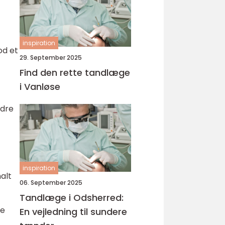
inspiration
od et
29. September 2025
Find den rette tandlæge
i Vanløse
edre
inspiration
alt
06. September 2025
Tandlæge i Odsherred:
ge
En vejledning til sundere