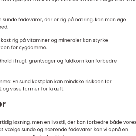
 sunde fødevarer, der er rig på næring, kan man øge
hed.
ost rig på vitaminer og mineraler kan styrke
ikoen for sygdomme.
ndhold i frugt, grøntsager og fuldkorn kan forbedre
me: En sund kostplan kan mindske risikoen for
og visse former for kræft.
er
tidig løsning, men en livsstil, der kan forbedre både vore
 at vælge sunde og nærende fødevarer kan vi opnå en