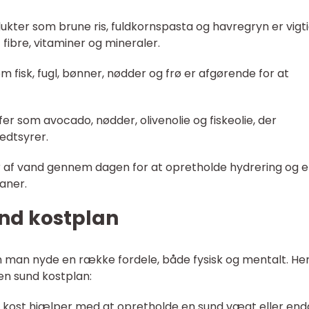
ukter som brune ris, fuldkornspasta og havregryn er vigt
f fibre, vitaminer og mineraler.
som fisk, fugl, bønner, nødder og frø er afgørende for at
er som avocado, nødder, olivenolie og fiskeolie, der
edtsyrer.
r af vand gennem dagen for at opretholde hydrering og 
aner.
und kostplan
 man nyde en række fordele, både fysisk og mentalt. Her
 en sund kostplan:
 kost hjælper med at opretholde en sund vægt eller en