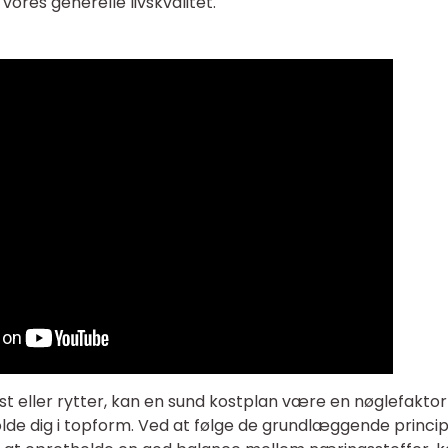
vores generelle livskvalitet.
t eller rytter, kan en sund kostplan være en nøglefaktor
lde dig i topform. Ved at følge de grundlæggende princi