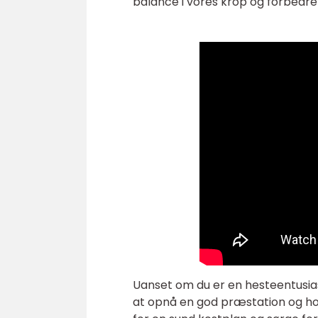
balance i vores krop og forbedre 
Uanset om du er en hesteentusias
at opnå en god præstation og ho