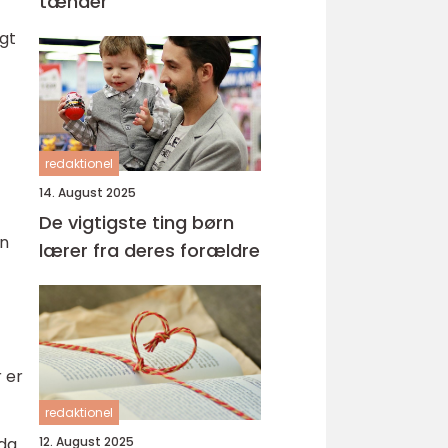
tænder
igt
redaktionel
14. August 2025
De vigtigste ting børn
en
lærer fra deres forældre
 er
redaktionel
12. August 2025
dda