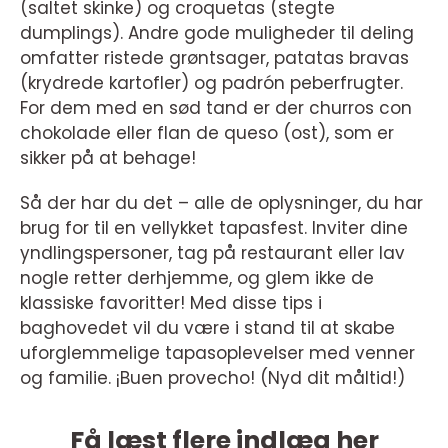
(saltet skinke) og croquetas (stegte
dumplings). Andre gode muligheder til deling
omfatter ristede grøntsager, patatas bravas
(krydrede kartofler) og padrón peberfrugter.
For dem med en sød tand er der churros con
chokolade eller flan de queso (ost), som er
sikker på at behage!
Så der har du det – alle de oplysninger, du har
brug for til en vellykket tapasfest. Inviter dine
yndlingspersoner, tag på restaurant eller lav
nogle retter derhjemme, og glem ikke de
klassiske favoritter! Med disse tips i
baghovedet vil du være i stand til at skabe
uforglemmelige tapasoplevelser med venner
og familie. ¡Buen provecho! (Nyd dit måltid!)
Få læst flere indlæg her