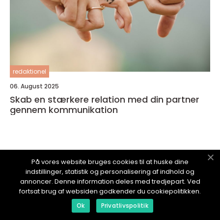
redaktionel
06. August 2025
Skab en stærkere relation med din partner
gennem kommunikation
På vores website bruges cookies til at huske dine
SUNDESTEBLOG.
dk
indstillinger, statistik og personalisering af indhold og
annoncer. Denne information deles med tredjepart. Ved
fortsat brug af websiden godkender du cookiepolitikken.
Ok
Privatlivspolitik