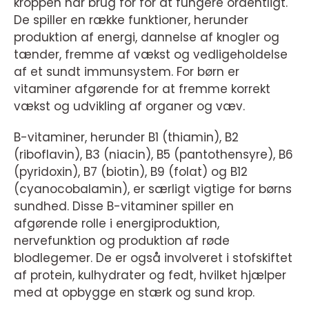
kroppen har brug for for at fungere ordentligt.
De spiller en række funktioner, herunder
produktion af energi, dannelse af knogler og
tænder, fremme af vækst og vedligeholdelse
af et sundt immunsystem. For børn er
vitaminer afgørende for at fremme korrekt
vækst og udvikling af organer og væv.
B-vitaminer, herunder B1 (thiamin), B2
(riboflavin), B3 (niacin), B5 (pantothensyre), B6
(pyridoxin), B7 (biotin), B9 (folat) og B12
(cyanocobalamin), er særligt vigtige for børns
sundhed. Disse B-vitaminer spiller en
afgørende rolle i energiproduktion,
nervefunktion og produktion af røde
blodlegemer. De er også involveret i stofskiftet
af protein, kulhydrater og fedt, hvilket hjælper
med at opbygge en stærk og sund krop.