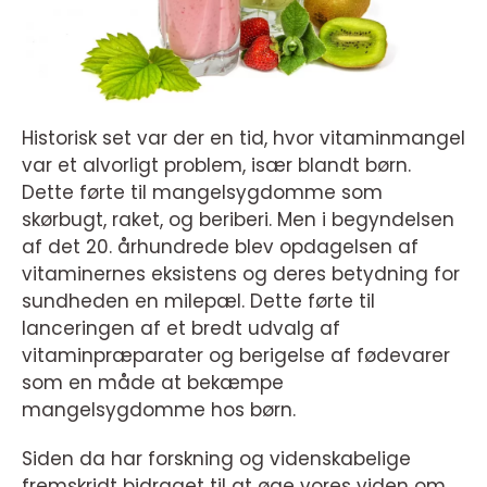
Historisk set var der en tid, hvor vitaminmangel
var et alvorligt problem, især blandt børn.
Dette førte til mangelsygdomme som
skørbugt, raket, og beriberi. Men i begyndelsen
af det 20. århundrede blev opdagelsen af
vitaminernes eksistens og deres betydning for
sundheden en milepæl. Dette førte til
lanceringen af et bredt udvalg af
vitaminpræparater og berigelse af fødevarer
som en måde at bekæmpe
mangelsygdomme hos børn.
Siden da har forskning og videnskabelige
fremskridt bidraget til at øge vores viden om