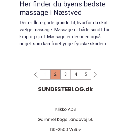
Her finder du byens bedste
massage i Næstved
Der er flere gode grunde til, hvorfor du skal
vælge massage. Massage er både sundt for
krop og sjæl. Massage er desuden også
noget som kan forebygge fysiske skader i
kroppen, hvis du f.eks. dyrker sport og
motion. Det kan også hjælpe dig med at få
kr...
1
2
3
4
5
SUNDESTEBLOG.
dk