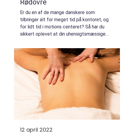
Rødovre
Er du en af de mange danskere som
tilbringer alt for meget tid på kontoret, og
for lidt tid i motions centeret? Så har du
sikkert oplevet at din uhensigtsmæssige
arbejdsstilling og de mange timer i
stilesiddende positur har sat deres præg på
din krop...
12 april 2022