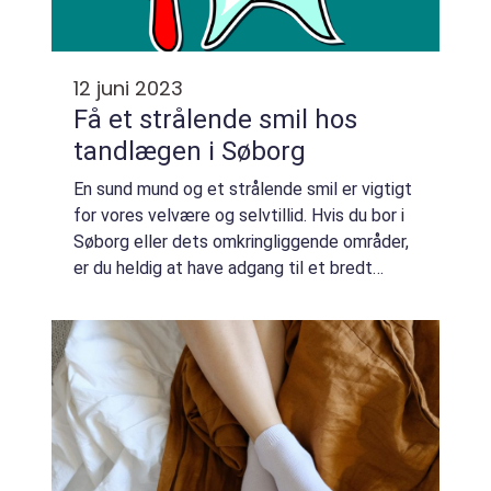
12 juni 2023
Få et strålende smil hos
tandlægen i Søborg
En sund mund og et strålende smil er vigtigt
for vores velvære og selvtillid. Hvis du bor i
Søborg eller dets omkringliggende områder,
er du heldig at have adgang til et bredt
udvalg af tandlæger, der kan hjælpe dig med
at opretholde en fremragende t...