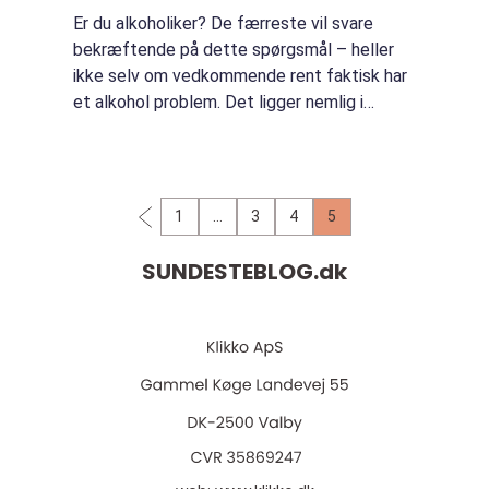
Er du alkoholiker? De færreste vil svare
bekræftende på dette spørgsmål – heller
ikke selv om vedkommende rent faktisk har
et alkohol problem. Det ligger nemlig i
misbrugets natur, at man som alkoholiker
eller and...
1
…
3
4
5
SUNDESTEBLOG.
dk